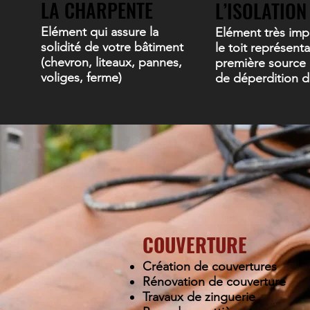
LA CHARPENTE
L’ISOLATION
Elément qui assure la
Elément très imp
solidité de votre bâtiment
le toit représenta
(chevron, liteaux, pannes,
première source
voliges, ferme)
de déperdition d
COUVERTURE
Création de couvertures
Rénovation de couverture
Travaux de zinguerie