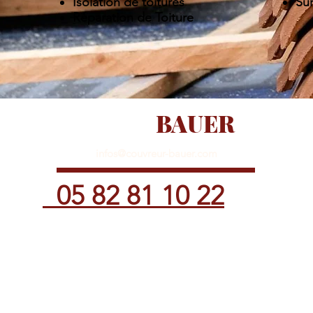
Isolation de toitures
Sur
Réparation de Toiture
Couvreur
BAUER
infos@couvreur-bauer.com
05 82 81 10 22
©2020 TOUT DROIT RÉSERVÉ - MENTIONS LÉGALES