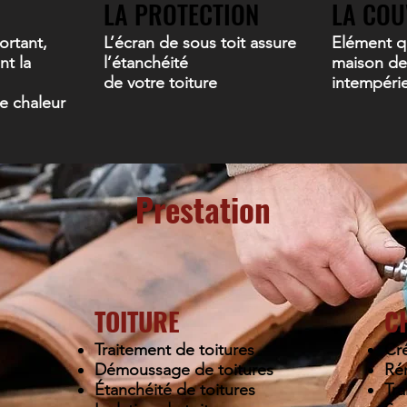
LA PROTECTION
LA COU
ortant,
L’écran de sous toit assure
Elément q
nt la
l’étanchéité
maison de
de votre toiture
intempéri
e chaleur
Prestation
TOITURE
C
Traitement de toitures
Cré
Démoussage de toitures
Ré
Étanchéité de toitures
Tra