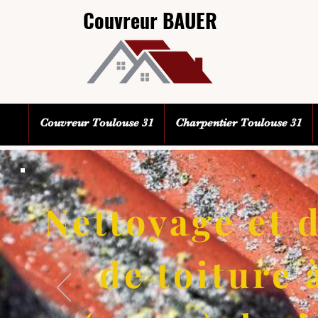
Couvreur BAUER
Couvreur Toulouse 31
Charpentier Toulouse 31
Nettoyage et
de toiture