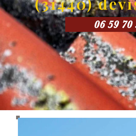
(31440) devi
06 59 70