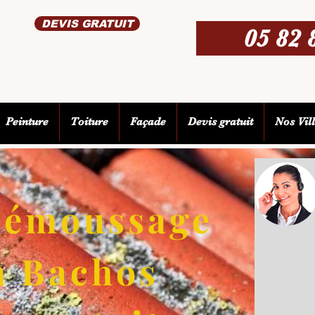
DEVIS GRATUIT
05 82 
Peinture
Toiture
Façade
Devis gratuit
Nos Vil
 démoussage
 à Bachos