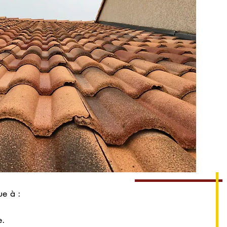
ue à :
e.