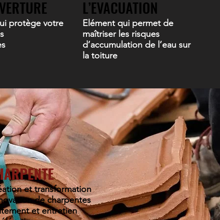
VERTURE
L’EVACUATION
ui protège votre
Elément qui permet de
s
maîtriser les risques
es
d’accumulation de l’eau sur
la toiture
HARPENTE
ation et transformation
novation de charpentes
itement et entretien