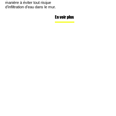
manière à éviter tout risque
d’infiltration d’eau dans le mur.
En voir plus
Démoussage toiture
Bauer Couvreur 31 est le
spécialiste du démoussage et
du nettoyage de toiture en Haute-
Garonne. Nous utilisons des jets