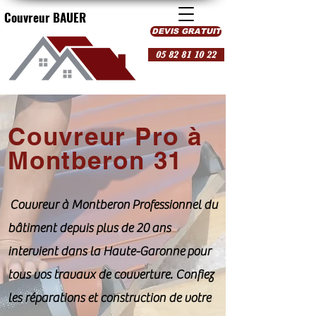
Couvreur BAUER
DEVIS GRATUIT
05 82 81 10 22
Couvreur Pro à
Montberon 31
Couvreur à Montberon Professionnel du
bâtiment depuis plus de 20 ans
intervient dans la Haute-Garonne pour
tous vos travaux de couverture. Confiez
les réparations et construction de votre