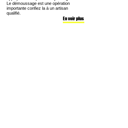
Le démoussage est une opération
importante confiez la à un artisan
qualifié.
En voir plus
Travaux zinguerie
Zingueur 31 pour tout le
département, notre équipe Bauer
Couverture utilise des méthodes
assurées pour tous les travaux de
zinguerie. Nous pouvons effectuer