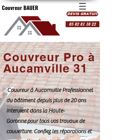
Couvreur BAUER
DEVIS GRATUIT
05 82 81 10 22
Couvreur Pro à
Aucamville 31
Couvreur à Aucamville Professionnel
du bâtiment depuis plus de 20 ans
intervient dans la Haute-
Garonne pour tous vos travaux de
couverture. Confiez les réparations et