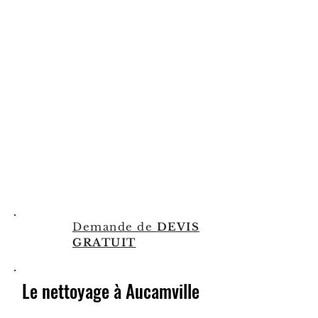
reviendrons pour appliquer
l’hydrofuge jusqu'à saturation du
support. Ce traitement redonne
ses qualités premières à la tuile
tout en la laissant respirer,
caractéristique obligatoire pour la
terre cuite. Une fois traitée la terre
cuite et les mortiers ne laisseront
plus passer l’eau, on aura un effet «
plume de canard », ainsi la toiture
sera préservée durablement du gel
et de la recolonisation des
mousses.
Demande de
DEVIS
GRATUIT
Le nettoyage​ à Aucamville