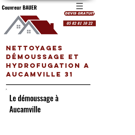
Couvreur BAUER
DEVIS GRATUIT
05 82 81 10 22
NETTOYAGES
Démoussage et
Hydrofugation a
AUCAMVILLE 31
Le démoussage à
Aucamville
Couvreur à Aucamville
Dans le
cadre de l’entretien d’un toit il est