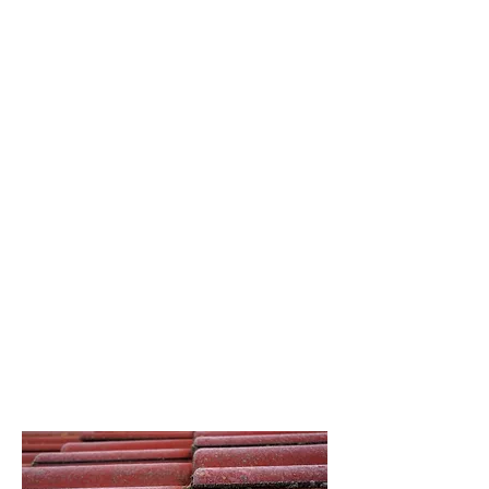
bienvenu de limiter l’évolution des
mousses et des lichens qui
agressent les terres cuites et les
mortiers pour les rendrent poreux.
Afin d’éviter ces désagréments
nous proposons l’application d’une
solution décrassante et anti-
mousses que nous élaborons avec
des produits professionnels. Après
avoir été pulvérisée sur toute la
surface du toit, la solution sera
activée à chaque pluie et ce sont
les intempéries qui assureront le
lavage.
Ce type de traitement est à
réserver à une toiture en bon état
pour lui permettre de le rester le
plus longtemps possible.