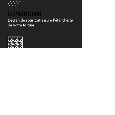
LA PROTECTION
L’écran de sous toit assure l’étanchéité
de votre toiture
LA COUVERTURE
Elément qui protège votre maison des
intempéries
L’EVACUATION
Elément qui permet de maîtriser les
risques d’accumulation de l’eau sur