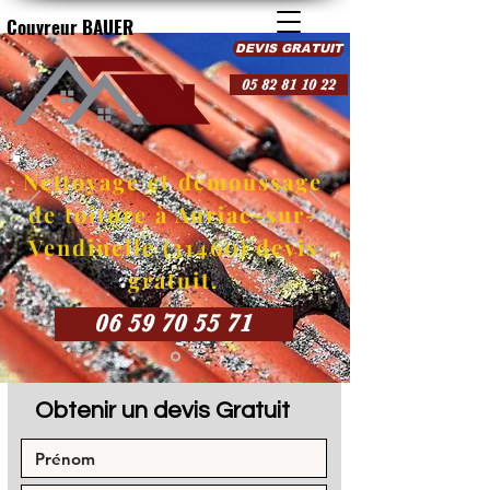
Couvreur BAUER
DEVIS GRATUIT
05 82 81 10 22
Nettoyage et démoussage
de toiture à Auriac-sur-
Vendinelle (31460) devis
gratuit.
06 59 70 55 71
Obtenir un devis Gratuit