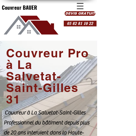
Couvreur BAUER
DEVIS GRATUIT
05 82 81 10 22
Couvreur Pro
à La
Salvetat-
Saint-Gilles
31
Couvreur à La Salvetat-Saint-Gilles
Professionnel du bâtiment depuis plus
de 20 ans intervient dans la Haute-